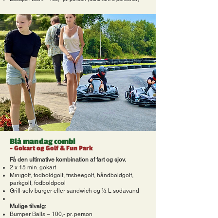
Blå mandag combi
- Gokart og Golf & Fun Park
Få den ultimative kombination af fart og sjov.
2 x 15 min. gokart
Minigolf, fodboldgolf, frisbeegolf, håndboldgolf,
parkgolf, fodboldpool
Grill-selv burger eller sandwich og ½ L sodavand
Mulige tilvalg:
Bumper Balls – 100,- pr. person