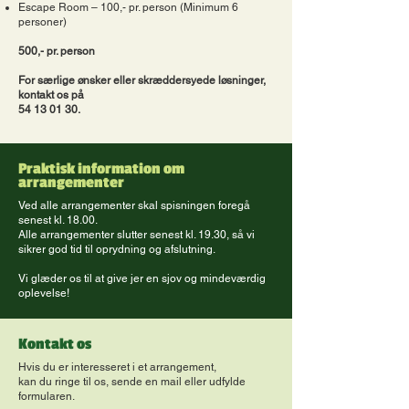
Escape Room – 100,- pr. person (Minimum 6
personer)
500,- pr. person
For særlige ønsker eller skræddersyede løsninger,
kontakt os på
54 13 01 30
.
Praktisk information om
arrangementer
Ved alle arrangementer skal spisningen foregå
senest kl. 18.00.
Alle arrangementer slutter senest kl. 19.30, så vi
sikrer god tid til oprydning og afslutning.
Vi glæder os til at give jer en sjov og mindeværdig
oplevelse!
Kontakt os
Hvis du er interesseret i et arrangement,
kan du ringe til os, sende en mail eller udfylde
formularen.