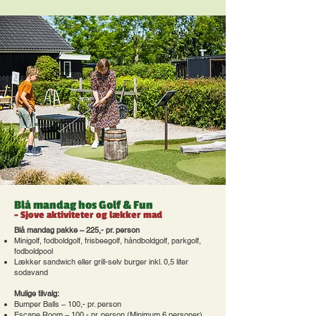
Blå mandag hos Golf & Fun
- Sjove aktiviteter og lækker mad
Blå mandag pakke – 225,- pr. person
Minigolf, fodboldgolf, frisbeegolf, håndboldgolf, parkgolf,
fodboldpool
Lækker sandwich eller grill-selv burger inkl. 0,5 liter
sodavand
Mulige tilvalg:
Bumper Balls – 100,- pr. person
Escape Room – 100,- pr. person (Minimum 6 personer)