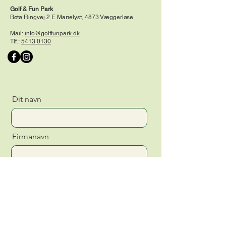
Golf & Fun Park
Bøtø Ringvej 2 E Marielyst, 4873 Væggerløse
Mail:
info@golffunpark.dk
Tlf.:
5413 0130
Dit navn
Firmanavn
Email
Besked