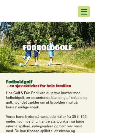
FODBOLDGOLF
Fodboldgolf
- en sjov aktivitet for hele familien
Hos Golf & Fun Park kan du prøve kræfter med
fodboldgolf, en spændende blanding af fodbold og
golf, hvor det gælder om at få bolden i hul på
færrest mulige spark.
Vores bane byder på varierede huller fra 35 til 195
meter, hvor hvert hul har tre startpunkter, så både
erfarne spillere, nybegyndere og børn kan være
med. Du kan tilpasse spillet til dit niveau og