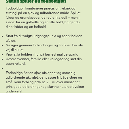
Sådan spiller du fodboldgolf
Fodboldgolf kombinerer præcision, teknik og
strategi på en sjov og udfordrende måde. Spillet
følger de grundlæggende regler fra golf – men i
stedet for en golfkølle og en lille bold, bruger du
dine fødder og en fodbold.
Start fra dit valgte udgangspunkt og spark bolden
afsted.
Navigér gennem forhindringer og find den bedste
vej til hullet.
Prøv at få bolden i hul på færrest mulige spark.
Udfordr venner, familie eller kollegaer og sæt din
egen rekord.
Fodboldgolf er en sjov, afslappet og samtidig
udfordrende aktivitet, der passer til både store og
små. Kom forbi og prøv selv – vi lover masser af
grin, gode udfordringer og skønne naturoplevelser
undervejs!
Kontakt
Golf & Fun Park
Bøtø Ringvej 2 E Marielyst
4873 Væggerløse
Danmark