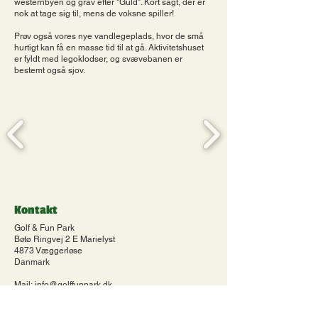
westernbyen og grav efter "Guld". Kort sagt, der er
nok at tage sig til, mens de voksne spiller!
Prøv også vores nye vandlegeplads, hvor de små
hurtigt kan få en masse tid til at gå. Aktivitetshuset
er fyldt med legoklodser, og svævebanen er
bestemt også sjov.
Kontakt
Golf & Fun Park
Bøtø Ringvej 2 E Marielyst
4873 Væggerløse
Danmark
Mail:
info@golffunpark.dk
Tlf.:
5413 0130
Cvr.:
34296642