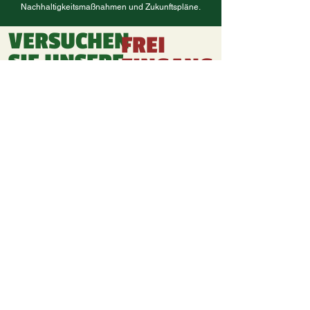
Nachhaltigkeitsmaßnahmen und Zukunftspläne.
VERSUCHEN
FREI
SIE UNSERE
EINGANG
Escape Rooms
FÜR DEN
GANZEN
Können Sie in
weniger als 60
PARK
Minuten
zusammenarbeiten,
Verbringen Sie
schnell denken und
einen
sich befreien?
unterhaltsamen und
Fordern Sie sich und
aktiven Tag mit
Ihre Freunde oder
Freunden, Kollegen
Kollegen in unseren
und Familie im
3 spannenden
größten Golfpark
Escape Rooms
Dänemarks in
heraus – wo jede
Marielyst. Im Golf &
Sekunde zählt!
Fun Park haben wir
Aktivitäten für jeden!