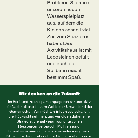
Probieren Sie auch
unseren neuen
Wasserspielplatz
aus, auf dem die
Kleinen schnell viel
Zeit zum Spazieren
haben. Das
Aktivitätshaus ist mit
Legosteinen gefüllt
und auch die
Seilbahn macht
bestimmt Spaß.
Wir denken an die Zukunft
Im Golf- und Freizeitpark engagieren wir uns aktiv
für Nachhaltigkeit – zum Wohle der Umwelt und der
Gemeinschaft. Wir möchten Erlebnisse schaffen,
die Rücksicht nehmen, und verfolgen daher eine
Strategie, die auf verantwortungsvollen
Ressourcenverbrauch, Mülltrennung,
Umweltinitiativen und soziale Verantwortung setzt.
Klicken Sie hier und erfahren Sie mehr über unsere