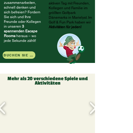
zusammenarbeiten,
aktiven Tag mit Freunden,
schnell denken und
Kollegen und Familie im
sich befreien? Fordern
größten Golfpark
Sie sich und Ihre
Dänemarks in Marielyst. Im
Freunde oder Kollegen
Golf & Fun Park haben wir
in unseren
3
Aktivitäten für jeden!
spannenden Escape
Rooms
heraus – wo
jede Sekunde zählt!
BUCHEN SIE HIER
Mehr als 20 verschiedene Spiele und
Aktivitäten