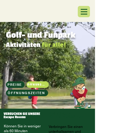
Golf- und Funpark
Aktivitäten
für alle!
PREISE
ÖFFNUNGSZEITEN
ÖFFNUNGSZEITEN
VERSUCHEN SIE UNSERE
FREI
EINGANG
Escape Rooms
FÜR DEN GANZEN PARK
Können Sie in weniger
Verbringen Sie einen
als 60 Minuten
unterhaltsamen und