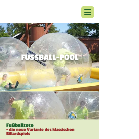
FUSSBALL-POOL
Fußballtoto
- die neue Variante des klassischen
Billardspiels