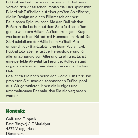
Fußballpool ist eine moderne und unterhaltsame
Version des klassischen Poolspiels. Hier spielt man
Billard mit Fußbällen auf einer großen Spielfläche,
die im Design an einen Billardtisch erinnert.
Bei diesem Spiel müssen Sie den Ball mit den
Füßen in die Löcher auf dem Spielfeld schießen,
genau wie beim Billard. Außerdem ist jede Kugel,
wie beim echten Billard, mit Nummern markiert. Die
Startaufstellung der Bälle beim Fußball-Pool
entspricht der Startaufstellung beim Poolbillard.
Fußballtoto ist eine lustige Herausforderung für
alle, unabhängig von Alter und Erfahrung. Es ist
eine perfekte Aktivität für Freunde, Kollegen und
sogar als etwas andere Idee für ein romantisches
Date.
Besuchen Sie noch heute den Golf & Fun Park und
probieren Sie unseren spannenden Fußballpool
aus. Wir garantieren Ihnen ein lustiges und
unterhaltsames Erlebnis, das Sie nie vergessen
werden.
Kontakt
Golf- und Funpark
Bøtø Ringvej 2 E Marielyst
4873 Væggerløse
Dänemark